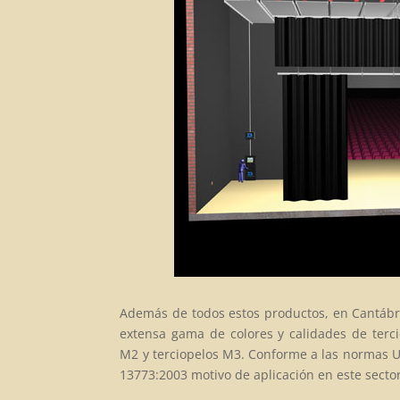
Además de todos estos productos, en Cantábr
extensa gama de colores y calidades de terci
M2 y terciopelos M3. Conforme a las normas
13773:2003 motivo de aplicación en este sector