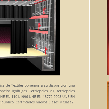
ica de Textiles ponemos a su disposición una
opelos ignífugos. Terciopelos M1, terciopelos
 UNE EN 1101:1996 UNE EN 13772:2003 UNE EN
 publico. Certificados nuevos Clase1 y Clase2