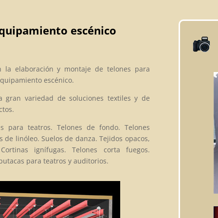
equipamiento escénico
en la elaboración y montaje de telones para
 equipamiento escénico.
 gran variedad de soluciones textiles y de
ctos.
es para teatros. Telones de fondo. Telones
s de linóleo. Suelos de danza. Tejidos opacos,
Cortinas ignífugas. Telones corta fuegos.
utacas para teatros y auditorios.