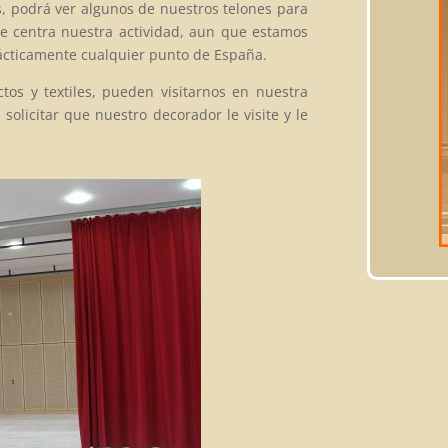
s, podrá ver algunos de nuestros telones para
 se centra nuestra actividad, aun que estamos
rácticamente cualquier punto de España.
os y textiles, pueden visitarnos en nuestra
solicitar que nuestro decorador le visite y le